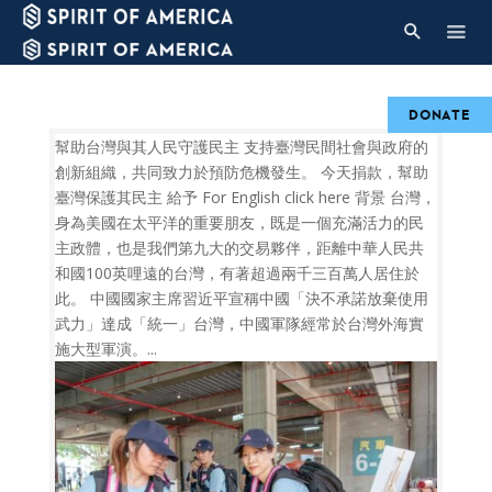
DONATE
幫助台灣與其人民守護民主 支持臺灣民間社會與政府的
創新組織，共同致力於預防危機發生。 今天捐款，幫助
臺灣保護其民主 給予 For English click here 背景 台灣，
身為美國在太平洋的重要朋友，既是一個充滿活力的民
主政體，也是我們第九大的交易夥伴，距離中華人民共
和國100英哩遠的台灣，有著超過兩千三百萬人居住於
此。 中國國家主席習近平宣稱中國「決不承諾放棄使用
武力」達成「統一」台灣，中國軍隊經常於台灣外海實
施大型軍演。...